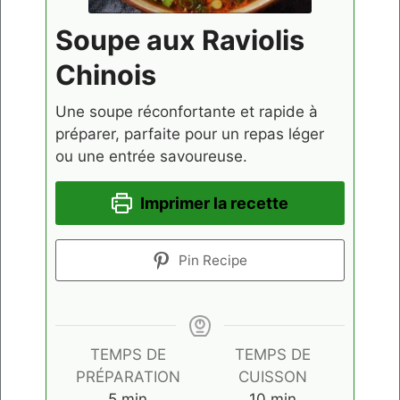
Soupe aux Raviolis
Chinois
Une soupe réconfortante et rapide à
préparer, parfaite pour un repas léger
ou une entrée savoureuse.
Imprimer la recette
Pin Recipe
TEMPS DE
TEMPS DE
PRÉPARATION
CUISSON
minutes
minutes
5
min
10
min