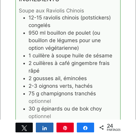
Soupe aux Raviolis Chinois
12-15
raviolis chinois (potstickers)
congelés
950
ml
bouillon de poulet (ou
bouillon de légumes pour une
option végétarienne)
1
cuillère à soupe
huile de sésame
2
cuillères à café
gingembre frais
râpé
2
gousses
ail, émincées
2-3
oignons verts, hachés
75
g
champignons tranchés
optionnel
30
g
épinards ou de bok choy
optionnel
1
cuillère à soupe
vinaigre de riz
24
Tweetez
Partagez
Épingle
Partagez
optionnel
PARTAGES