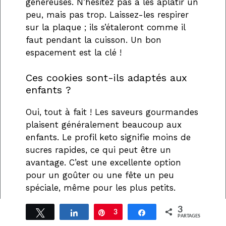
généreuses. N’hésitez pas à les aplatir un
peu, mais pas trop. Laissez-les respirer
sur la plaque ; ils s’étaleront comme il
faut pendant la cuisson. Un bon
espacement est la clé !
Ces cookies sont-ils adaptés aux
enfants ?
Oui, tout à fait ! Les saveurs gourmandes
plaisent généralement beaucoup aux
enfants. Le profil keto signifie moins de
sucres rapides, ce qui peut être un
avantage. C’est une excellente option
pour un goûter ou une fête un peu
spéciale, même pour les plus petits.
3
Tweetez
Partagez
Épingle
3
Partagez
Partagez votre expérience
PARTAGES