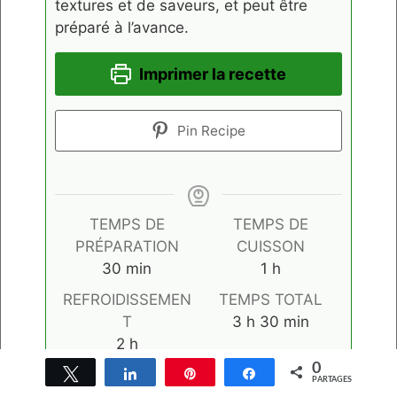
textures et de saveurs, et peut être
préparé à l’avance.
Imprimer la recette
Pin Recipe
TEMPS DE
TEMPS DE
PRÉPARATION
CUISSON
minutes
heure
30
min
1
h
REFROIDISSEMEN
TEMPS TOTAL
heures
minutes
T
3
h
30
min
heures
2
h
0
Tweetez
Partagez
Épingle
Partagez
PARTAGES