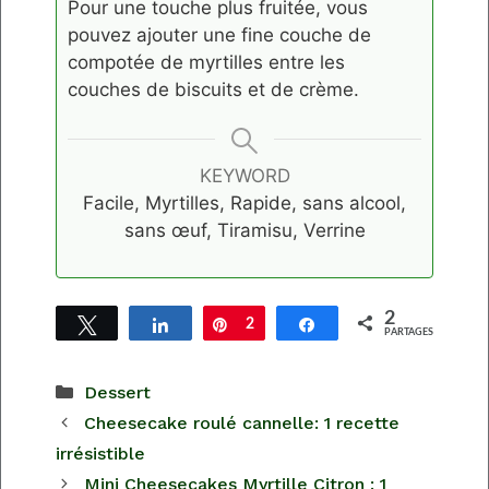
Pour une touche plus fruitée, vous
pouvez ajouter une fine couche de
compotée de myrtilles entre les
couches de biscuits et de crème.
KEYWORD
Facile, Myrtilles, Rapide, sans alcool,
sans œuf, Tiramisu, Verrine
2
Tweetez
Partagez
Épingle
2
Partagez
PARTAGES
Catégories
Dessert
Cheesecake roulé cannelle: 1 recette
irrésistible
Mini Cheesecakes Myrtille Citron : 1