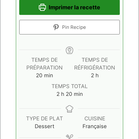
Imprimer la recette
Pin Recipe
TEMPS DE
TEMPS DE
PRÉPARATION
RÉFRIGÉRATION
minutes
heures
20
min
2
h
TEMPS TOTAL
heures
minutes
2
h
20
min
TYPE DE PLAT
CUISINE
Dessert
Française