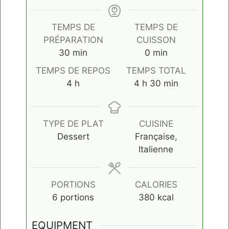
TEMPS DE
TEMPS DE
PRÉPARATION
CUISSON
minutes
minutes
30
min
0
min
TEMPS DE REPOS
TEMPS TOTAL
heures
heures
minutes
4
h
4
h
30
min
TYPE DE PLAT
CUISINE
Dessert
Française,
Italienne
PORTIONS
CALORIES
6
portions
380
kcal
EQUIPMENT