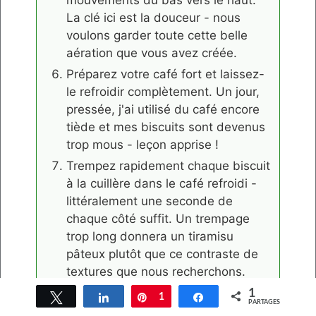
La clé ici est la douceur - nous
voulons garder toute cette belle
aération que vous avez créée.
Préparez votre café fort et laissez-
le refroidir complètement. Un jour,
pressée, j'ai utilisé du café encore
tiède et mes biscuits sont devenus
trop mous - leçon apprise !
Trempez rapidement chaque biscuit
à la cuillère dans le café refroidi -
littéralement une seconde de
chaque côté suffit. Un trempage
trop long donnera un tiramisu
pâteux plutôt que ce contraste de
textures que nous recherchons.
Disposez une couche de biscuits
1
Tweetez
Partagez
Épingle
1
Partagez
PARTAGES
trempés au fond de votre plat, en