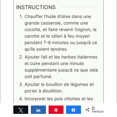
INSTRUCTIONS
Chauffer l’huile d’olive dans une
grande casserole, comme une
cocotte, et faire revenir l’oignon, la
carotte et le céleri à feu moyen
pendant 7-8 minutes ou jusqu’à ce
qu’ils soient tendres.
Ajouter l’ail et les herbes italiennes
et cuire pendant une minute
supplémentaire jusqu’à ce que cela
soit parfumé.
Ajouter le bouillon de légumes et
porter à ébullition.
Incorporer les pois chiches et les
pâtes et laisser mijoter pendant 10-
0
Tweetez
Partagez
Épingle
Partagez
12 minutes ou jusqu’à ce que les
PARTAGES