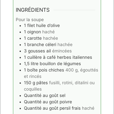
INGRÉDIENTS
Pour la soupe
1
filet
huile d’olive
1
oignon
haché
1
carotte
hachée
1
branche
céleri
hachée
3
gousses
ail
émincées
1
cuillère à café
herbes italiennes
1,5
litre
bouillon de légumes
1
boîte
pois chiches
400 g, égouttés
et rincés
150
g
pâtes
fusilli, rotini, ditalini ou
coquilles
Quantité au goût
sel
Quantité au goût
poivre
Quantité au goût
persil frais
haché