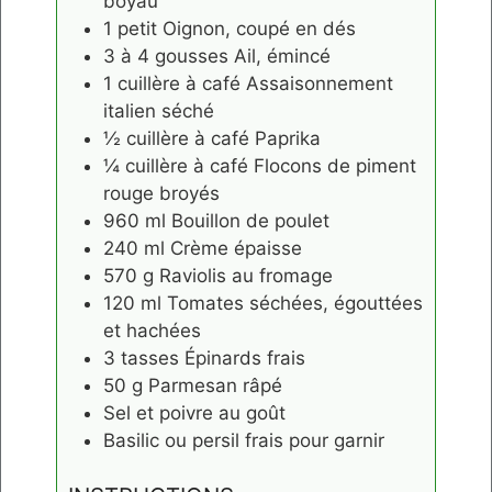
boyau
1
petit
Oignon, coupé en dés
3 à 4
gousses
Ail, émincé
1
cuillère à café
Assaisonnement
italien séché
½
cuillère à café
Paprika
¼
cuillère à café
Flocons de piment
rouge broyés
960
ml
Bouillon de poulet
240
ml
Crème épaisse
570
g
Raviolis au fromage
120
ml
Tomates séchées, égouttées
et hachées
3
tasses
Épinards frais
50
g
Parmesan râpé
Sel et poivre au goût
Basilic ou persil frais pour garnir