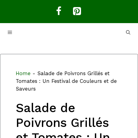
Aller
au
contenu
MENU
Home
-
Salade de Poivrons Grillés et
Tomates : Un Festival de Couleurs et de
Saveurs
Salade de
Poivrons Grillés
et Tomates : Un