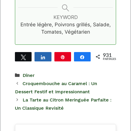
KEYWORD
Entrée légère, Poivrons grillés, Salade,
Tomates, Végétarien
931
Tweetez
Partagez
Épingle
Partagez
PARTAGES
931
Catégories
Dîner
Croquembouche au Caramel : Un
Dessert Festif et Impressionnant
La Tarte au Citron Meringuée Parfaite :
Un Classique Revisité