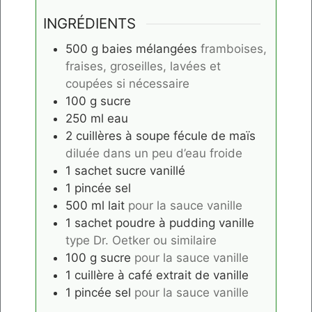
INGRÉDIENTS
500
g
baies mélangées
framboises,
fraises, groseilles, lavées et
coupées si nécessaire
100
g
sucre
250
ml
eau
2
cuillères à soupe
fécule de maïs
diluée dans un peu d’eau froide
1
sachet
sucre vanillé
1
pincée
sel
500
ml
lait
pour la sauce vanille
1
sachet
poudre à pudding vanille
type Dr. Oetker ou similaire
100
g
sucre
pour la sauce vanille
1
cuillère à café
extrait de vanille
1
pincée
sel
pour la sauce vanille