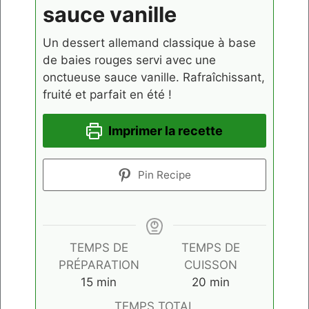
sauce vanille
Un dessert allemand classique à base
de baies rouges servi avec une
onctueuse sauce vanille. Rafraîchissant,
fruité et parfait en été !
Imprimer la recette
Pin Recipe
TEMPS DE
TEMPS DE
PRÉPARATION
CUISSON
minutes
minutes
15
min
20
min
TEMPS TOTAL