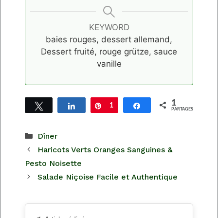
KEYWORD
baies rouges, dessert allemand,
Dessert fruité, rouge grütze, sauce
vanille
1
Tweetez
Partagez
Épingle
1
Partagez
PARTAGES
Catégories
Dîner
Haricots Verts Oranges Sanguines &
Pesto Noisette
Salade Niçoise Facile et Authentique