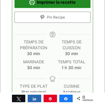
Imprimer la recette
Pin Recipe
TEMPS DE
TEMPS DE
PRÉPARATION
CUISSON
minutes
minutes
30
min
30
min
MARINADE
TEMPS TOTAL
minutes
heure
minutes
30
min
1
h
30
min
TYPE DE PLAT
CUISINE
Plat principal
Asiatique
0
Tweetez
Partagez
Épingle
Partagez
PARTAGES