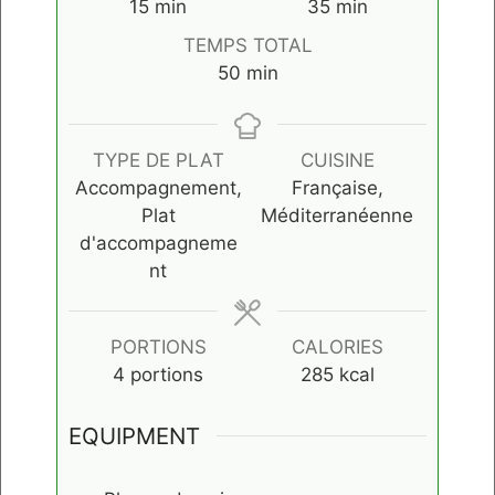
minutes
minutes
15
min
35
min
TEMPS TOTAL
minutes
50
min
TYPE DE PLAT
CUISINE
Accompagnement,
Française,
Plat
Méditerranéenne
d'accompagneme
nt
PORTIONS
CALORIES
4
portions
285
kcal
EQUIPMENT