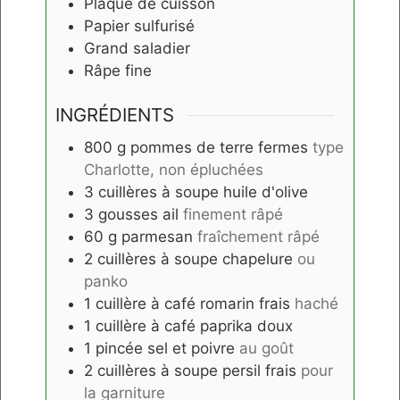
Plaque de cuisson
Papier sulfurisé
Grand saladier
Râpe fine
INGRÉDIENTS
800
g
pommes de terre fermes
type
Charlotte, non épluchées
3
cuillères à soupe
huile d'olive
3
gousses
ail
finement râpé
60
g
parmesan
fraîchement râpé
2
cuillères à soupe
chapelure
ou
panko
1
cuillère à café
romarin frais
haché
1
cuillère à café
paprika doux
1
pincée
sel et poivre
au goût
2
cuillères à soupe
persil frais
pour
la garniture