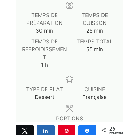
TEMPS DE
TEMPS DE
PRÉPARATION
CUISSON
minutes
minutes
30
min
25
min
TEMPS DE
TEMPS TOTAL
minutes
REFROIDISSEMEN
55
min
T
heure
1
h
TYPE DE PLAT
CUISINE
Dessert
Française
PORTIONS
20
profiteroles
25
Tweetez
Partagez
Épingle
Partagez
PARTAGES