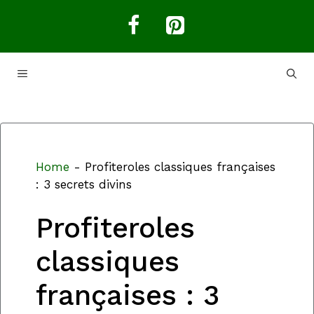
Aller
au
contenu
MENU
Home
-
Profiteroles classiques françaises
: 3 secrets divins
Profiteroles
classiques
françaises : 3