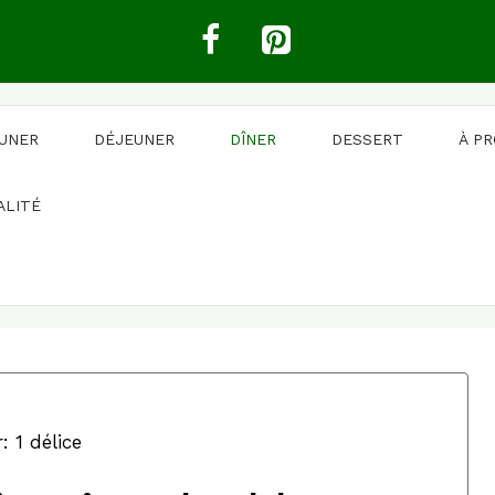
EUNER
DÉJEUNER
DÎNER
DESSERT
À P
ALITÉ
: 1 délice