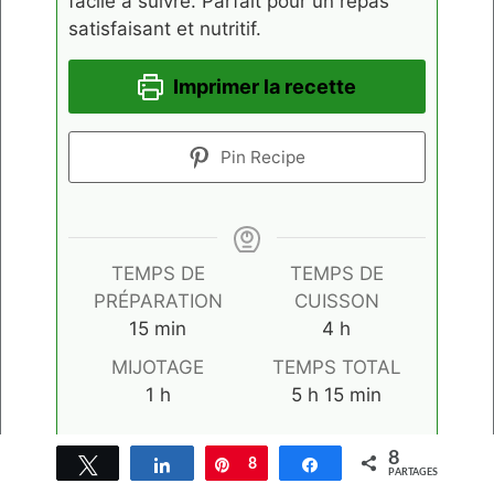
facile à suivre. Parfait pour un repas
satisfaisant et nutritif.
Imprimer la recette
Pin Recipe
TEMPS DE
TEMPS DE
PRÉPARATION
CUISSON
minutes
heures
15
min
4
h
MIJOTAGE
TEMPS TOTAL
heure
heures
minutes
1
h
5
h
15
min
8
Tweetez
Partagez
Épingle
8
Partagez
PARTAGES
TYPE DE PLAT
CUISINE