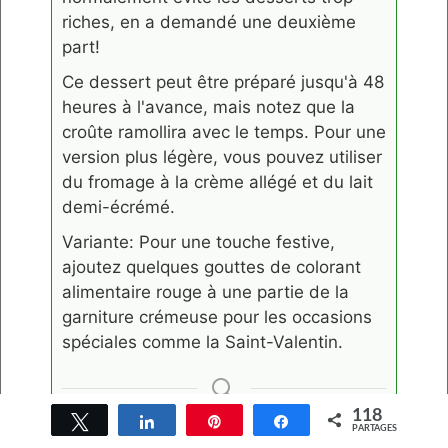
riches, en a demandé une deuxième
part!
Ce dessert peut être préparé jusqu'à 48
heures à l'avance, mais notez que la
croûte ramollira avec le temps. Pour une
version plus légère, vous pouvez utiliser
du fromage à la crème allégé et du lait
demi-écrémé.
Variante: Pour une touche festive,
ajoutez quelques gouttes de colorant
alimentaire rouge à une partie de la
garniture crémeuse pour les occasions
spéciales comme la Saint-Valentin.
118
KEYWORD
Tweetez
Partagez
Épingle
Partagez
PARTAGES
Dessert chocolaté, Dessert sans