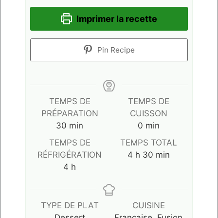
Imprimer la recette
Pin Recipe
TEMPS DE
TEMPS DE
PRÉPARATION
CUISSON
minutes
minutes
30
min
0
min
TEMPS DE
TEMPS TOTAL
heures
minutes
RÉFRIGÉRATION
4
h
30
min
heures
4
h
TYPE DE PLAT
CUISINE
Dessert
Française, Fusion