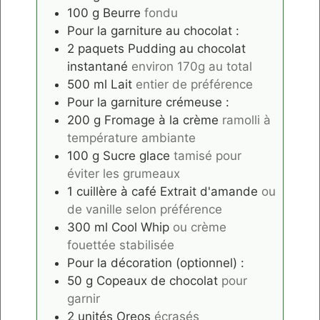
100
g
Beurre
fondu
Pour la garniture au chocolat :
2
paquets
Pudding au chocolat
instantané
environ 170g au total
500
ml
Lait
entier de préférence
Pour la garniture crémeuse :
200
g
Fromage à la crème
ramolli à
température ambiante
100
g
Sucre glace
tamisé pour
éviter les grumeaux
1
cuillère à café
Extrait d'amande
ou
de vanille selon préférence
300
ml
Cool Whip
ou crème
fouettée stabilisée
Pour la décoration (optionnel) :
50
g
Copeaux de chocolat
pour
garnir
2
unités
Oreos
écrasés