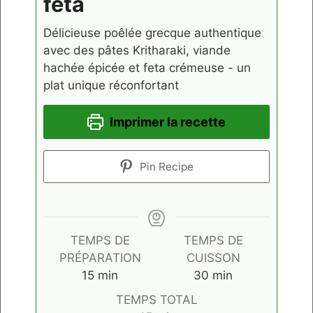
feta
Délicieuse poêlée grecque authentique
avec des pâtes Kritharaki, viande
hachée épicée et feta crémeuse - un
plat unique réconfortant
Imprimer la recette
Pin Recipe
TEMPS DE
TEMPS DE
PRÉPARATION
CUISSON
minutes
minutes
15
min
30
min
TEMPS TOTAL