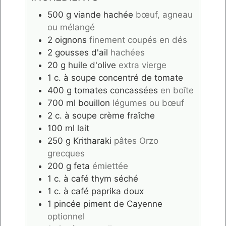
500
g
viande hachée
bœuf, agneau
ou mélangé
2
oignons
finement coupés en dés
2
gousses d'ail
hachées
20
g
huile d'olive
extra vierge
1
c. à soupe
concentré de tomate
400
g
tomates concassées
en boîte
700
ml
bouillon
légumes ou bœuf
2
c. à soupe
crème fraîche
100
ml
lait
250
g
Kritharaki
pâtes Orzo
grecques
200
g
feta
émiettée
1
c. à café
thym séché
1
c. à café
paprika doux
1
pincée
piment de Cayenne
optionnel