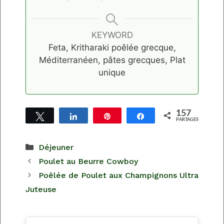
KEYWORD
Feta, Kritharaki poêlée grecque,
Méditerranéen, pâtes grecques, Plat
unique
157
Tweetez
Partagez
Épingle
Partagez
PARTAGES
157
Catégories
Déjeuner
Poulet au Beurre Cowboy
Poêlée de Poulet aux Champignons Ultra
Juteuse