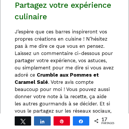
Partagez votre expérience
culinaire
J’espère que ces barres inspireront vos
propres créations en cuisine ! N’hésitez
pas à me dire ce que vous en pensez.
Laissez un commentaire ci-dessous pour
partager votre expérience, vos astuces,
ou simplement pour me dire si vous avez
adoré ce
Crumble aux Pommes et
Caramel Salé
. Votre avis compte
beaucoup pour moi ! Vous pouvez aussi
donner votre note à la recette, ça aide
les autres gourmands à se décider. Et si
vous le partagez sur les réseaux sociaux,
taggez-moi ! J’adore voir vos réalisations
17
Tweetez
Partagez
Épingle
Partagez
PARTAGES
gourmandes. Pensez aussi à regarder ma