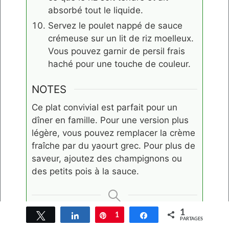
absorbé tout le liquide.
Servez le poulet nappé de sauce
crémeuse sur un lit de riz moelleux.
Vous pouvez garnir de persil frais
haché pour une touche de couleur.
NOTES
Ce plat convivial est parfait pour un
dîner en famille. Pour une version plus
légère, vous pouvez remplacer la crème
fraîche par du yaourt grec. Pour plus de
saveur, ajoutez des champignons ou
des petits pois à la sauce.
KEYWORD
1
Tweetez
Partagez
Épingle
1
Partagez
PARTAGES
Cuisses de poulet, Plat familial, Poulet