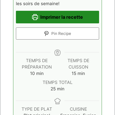
les soirs de semaine!
Imprimer la recette
Pin Recipe
TEMPS DE
TEMPS DE
PRÉPARATION
CUISSON
minutes
minutes
10
min
15
min
TEMPS TOTAL
minutes
25
min
TYPE DE PLAT
CUISINE