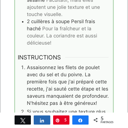
sésame
Facultatif, mais elles
ajoutent une jolie texture et une
touche visuelle.
2
cuillères à soupe
Persil frais
haché
Pour la fraîcheur et la
couleur. La coriandre est aussi
délicieuse!
INSTRUCTIONS
Assaisonnez les filets de poulet
avec du sel et du poivre. La
première fois que j'ai préparé cette
recette, j'ai sauté cette étape et les
saveurs manquaient de profondeur.
N'hésitez pas à être généreux!
Si vous souhaitez une texture plus
croustillante (ce que je
5
Tweetez
Partagez
Épingle
5
Partagez
PARTAGES
recommande vivement), enrobez