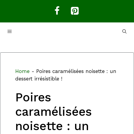
Aller
au
contenu
MENU
Home
-
Poires caramélisées noisette : un
dessert irrésistible !
Poires
caramélisées
noisette : un