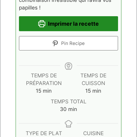
combinaison irrésistible qui ravira vos
papilles !
Imprimer la recette
Pin Recipe
TEMPS DE
TEMPS DE
PRÉPARATION
CUISSON
minutes
minutes
15
min
15
min
TEMPS TOTAL
minutes
30
min
TYPE DE PLAT
CUISINE