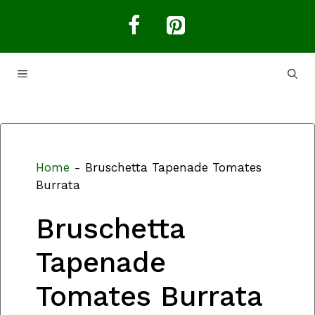
Aller
au
contenu
MENU
Home
-
Bruschetta Tapenade Tomates
Burrata
Bruschetta
Tapenade
Tomates Burrata