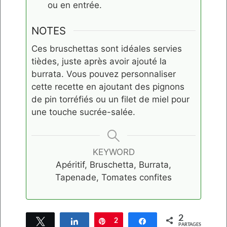
ou en entrée.
NOTES
Ces bruschettas sont idéales servies
tièdes, juste après avoir ajouté la
burrata. Vous pouvez personnaliser
cette recette en ajoutant des pignons
de pin torréfiés ou un filet de miel pour
une touche sucrée-salée.
KEYWORD
Apéritif, Bruschetta, Burrata,
Tapenade, Tomates confites
2
Tweetez
Partagez
Épingle
2
Partagez
PARTAGES