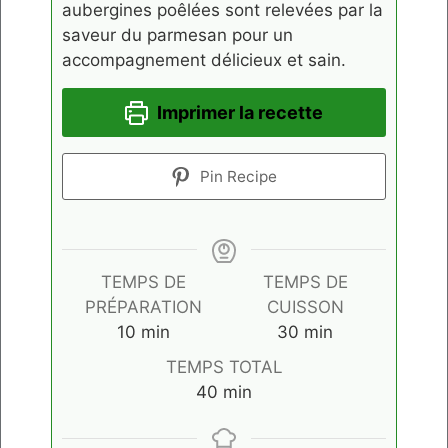
aubergines poêlées sont relevées par la
saveur du parmesan pour un
accompagnement délicieux et sain.
Imprimer la recette
Pin Recipe
TEMPS DE
TEMPS DE
PRÉPARATION
CUISSON
minutes
minutes
10
min
30
min
TEMPS TOTAL
minutes
40
min