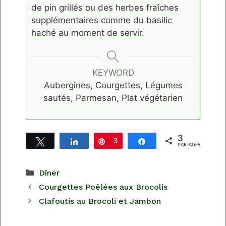
de pin grillés ou des herbes fraîches
supplémentaires comme du basilic
haché au moment de servir.
KEYWORD
Aubergines, Courgettes, Légumes
sautés, Parmesan, Plat végétarien
3
Tweetez
Partagez
Épingle
3
Partagez
PARTAGES
Catégories
Dîner
Courgettes Poêlées aux Brocolis
Clafoutis au Brocoli et Jambon